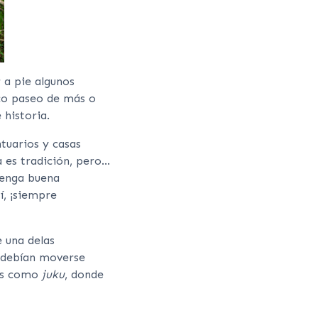
 a pie algunos
co paseo de más o
historia.
tuarios y casas
 es tradición, pero…
tenga buena
í, ¡siempre
e una delas
 debían moverse
dos como
juku
, donde