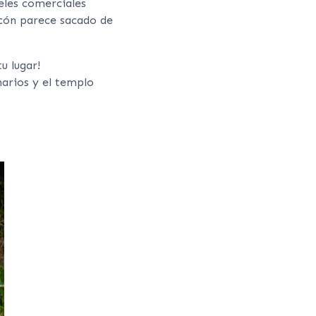
teles comerciales
ncón parece sacado de
u lugar!
narios y el templo