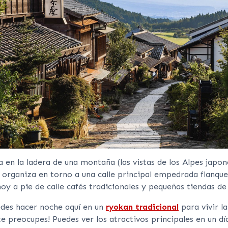
en la ladera de una montaña (las vistas de los Alpes japon
 organiza en torno a una calle principal empedrada flanqu
y a pie de calle cafés tradicionales y pequeñas tiendas de 
edes hacer noche aquí en un
ryokan tradicional
para vivir la
te preocupes! Puedes ver los atractivos principales en un dí