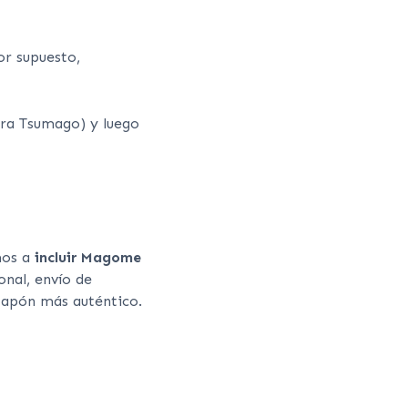
r supuesto,
ra Tsumago) y luego
mos a
incluir Magome
onal, envío de
Japón más auténtico.