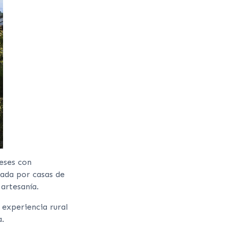
eses con
eada por casas de
artesanía.
 experiencia rural
a.