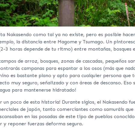
ruta Nakasendo como tal ya no existe, pero es posible hacer
emplo, la distancia entre Magome y Tsumago. Un pintores
2-3 horas depende de tu ritmo) entre montañas, bosques e 
campos de arroz, bosques, zonas de cascadas, pequeños san
contrarás campanas para espantar a los osos (más que nada
camino es bastante plano y apto para cualquier persona que 
yecto muy seguro, señalizado y con áreas de descanso. Eso s
 agua para mantenerse hidratado!
 un poco de esta historia! Durante siglos, el Nakasendo fu
merciales de Japón, tanto comerciantes como samuráis que
escansaban en las posadas de este tipo de pueblos conoci
r y reponer fuerzas deforma segura.