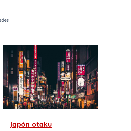
edes
Japón otaku