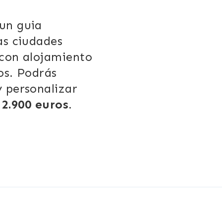
un guia
as ciudades
 con alojamiento
os. Podrás
y personalizar
e
2.900 euros
.