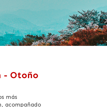
n - Otoño
os más
ón, acompañado