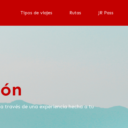
Tipos de viajes
Rutas
JR Pass
pón
a través de una experiencia hecha a tu