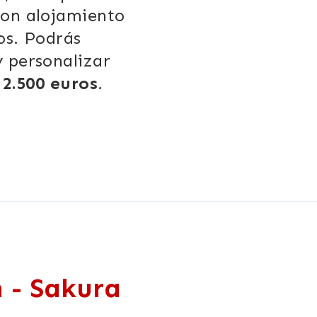
con alojamiento
os. Podrás
y personalizar
e
2.500 euros
.
n - Sakura