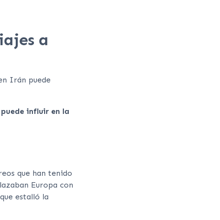
iajes a
 en Irán puede
puede influir en la
éreos que han tenido
enlazaban Europa con
ue estalló la