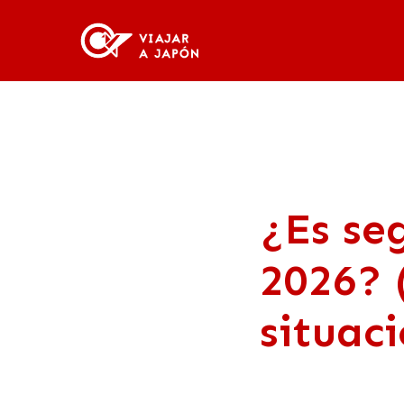
¿Es se
2026? 
situac