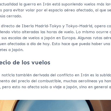
 actualidad la guerra en Irán está suponiendo vuelos más la
as para evitar volar por el espacio aéreo afectado, al que s
núa cerrado.
o directo de Iberia Madrid-Tokyo y Tokyo-Madrid, opera c
iendo visto alteradas las horas de vuelo. Lo mismo ocurre c
 sus escalas de vuelos a Japón en Europa. Algunas rutas aé
uen afectadas a día de hoy. Esto hace que pueda haber un
letes a Japón.
ecio de los vuelos
 noticia también derivada del conflicto en Irán es la subida
mento del precio del combustible, muchas aerolíneas ya ha
, pero esto no afecta solo a viaje a Japón, sino en general a