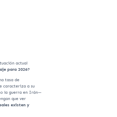
tuación actual
iaje para 2026?
ma tasa de
e caracteriza a su
mo la guerra en Irán—
engan que ver
eales existen y