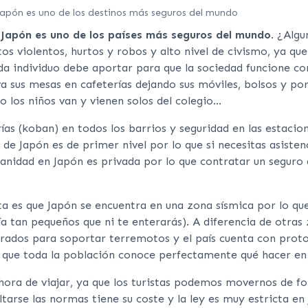
Japón es uno de los destinos más seguros del mundo
, Japón es uno de los países más seguros del mundo
. ¿Algu
tos violentos, hurtos y robos y alto nivel de civismo, ya qu
da individuo debe aportar para que la sociedad funcione c
 sus mesas en cafeterías dejando sus móviles, bolsos y port
o los niños van y vienen solos del colegio…
as (koban) en todos los barrios y seguridad en las estacion
d de Japón es de primer nivel por lo que si necesitas asisten
 sanidad en Japón es privada por lo que contratar un seguro 
ta es que Japón se encuentra en una zona sísmica por lo q
a tan pequeños que ni te enterarás). A diferencia de otras 
arados para soportar terremotos y el país cuenta con prot
 que toda la población conoce perfectamente qué hacer en
hora de viajar, ya que los turistas podemos movernos de fo
ltarse las normas tiene su coste y la ley es muy estricta en