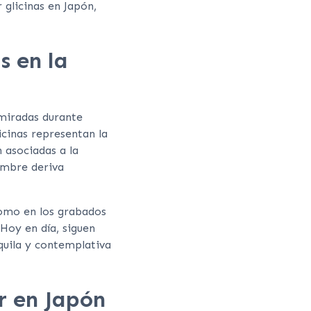
 glicinas en Japón,
s en la
dmiradas durante
licinas representan la
 asociadas a la
ombre deriva
como en los grabados
 Hoy en día, siguen
quila y contemplativa
r en Japón