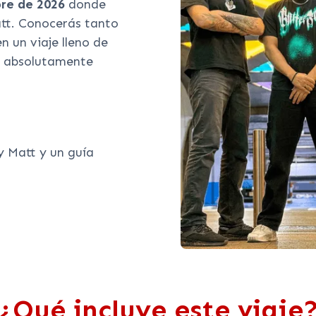
bre de 2026
donde
att. Conocerás tanto
n un viaje lleno de
á absolutamente
y Matt y un guía
¿Qué incluye este viaje